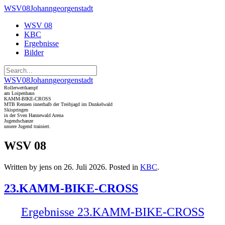
WSV08Johanngeorgenstadt
WSV 08
KBC
Ergebnisse
Bilder
WSV08Johanngeorgenstadt
Rollerwettkampf
am Loipenhaus
KAMM-BIKE-CROSS
MTB Rennen innerhalb der Treibjagd im Dunkelwald
Skispringen
in der Sven Hannewald Arena
Jugendschanze
unsere Jugend trainiert.
WSV 08
Written by
jens
on
26. Juli 2026
. Posted in
KBC
.
23.KAMM-BIKE-CROSS
Ergebnisse 23.KAMM-BIKE-CROSS